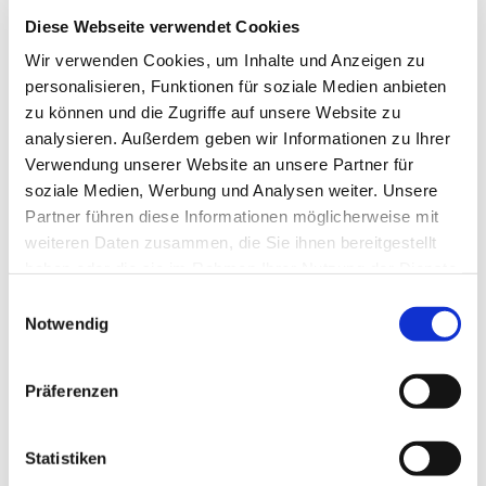
und die Amtshandlungen der Jahre 1932/33
Diese Webseite verwendet Cookies
wurden für ungültig erklärt.
Wir verwenden Cookies, um Inhalte und Anzeigen zu
personalisieren, Funktionen für soziale Medien anbieten
zu können und die Zugriffe auf unsere Website zu
analysieren. Außerdem geben wir Informationen zu Ihrer
Die Christuskirche in Friedrichskoog
Verwendung unserer Website an unsere Partner für
soziale Medien, Werbung und Analysen weiter. Unsere
Partner führen diese Informationen möglicherweise mit
weiteren Daten zusammen, die Sie ihnen bereitgestellt
haben oder die sie im Rahmen Ihrer Nutzung der Dienste
gesammelt haben.
E
Notwendig
i
n
w
Präferenzen
i
l
l
Statistiken
i