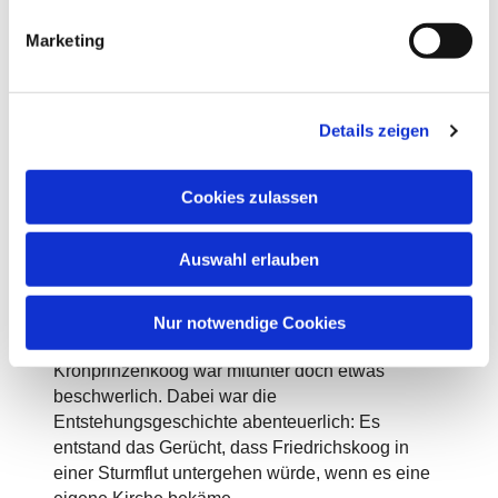
g
Marketing
u
n
g
Details zeigen
s
a
u
Cookies zulassen
s
w
Auswahl erlauben
a
h
Seit 1964 hat der Gemeindebezirk Friedrichskoog
l
eine eigene Kirche. Das war für die Menschen
Nur notwendige Cookies
damals eine Erleichterung; denn der Weg nach
Kronprinzenkoog war mitunter doch etwas
beschwerlich. Dabei war die
Entstehungsgeschichte abenteuerlich: Es
entstand das Gerücht, dass Friedrichskoog in
einer Sturmflut untergehen würde, wenn es eine