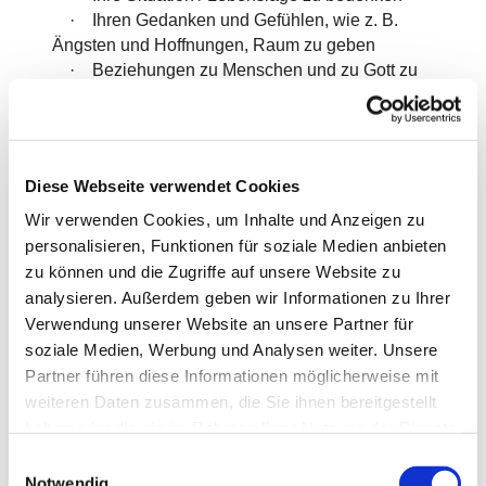
· Ihren Gedanken und Gefühlen, wie z. B.
Ängsten und Hoffnungen, Raum zu geben
· Beziehungen zu Menschen und zu Gott zu
klären
· Glaubensfragen und Zweifel zu erörtern
Die Seelsorge bietet dafür den Rahmen, ohne
Diese Webseite verwendet Cookies
Zeitdruck.
Wir verwenden Cookies, um Inhalte und Anzeigen zu
Gerne können Sie Diakonin Annegret Steinmeyer
personalisieren, Funktionen für soziale Medien anbieten
auf christliche Rituale, wie ein Gebet, eine
zu können und die Zugriffe auf unsere Website zu
Salbung, das Abendmahl oder einen Segen
analysieren. Außerdem geben wir Informationen zu Ihrer
ansprechen.
Verwendung unserer Website an unsere Partner für
Das Angebot der Klinikseelsorge richtet sich an
soziale Medien, Werbung und Analysen weiter. Unsere
alle Menschen, unabhängig von ihrer Religion,
Partner führen diese Informationen möglicherweise mit
Konfession oder Weltanschauung.
weiteren Daten zusammen, die Sie ihnen bereitgestellt
haben oder die sie im Rahmen Ihrer Nutzung der Dienste
Gern stellt Diakonin Annegret Steinmeyer auch
gesammelt haben.
E
einen Kontakt zu Ihrem Gemeindepastor / Ihrer
Notwendig