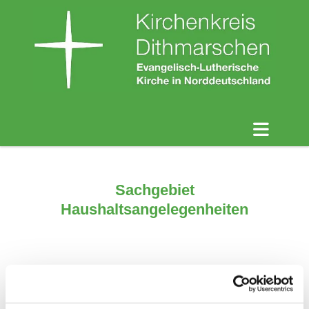
Sachgebiet
Haushaltsangelegenheiten
Das Sachgebiet wird durch Axel Grallert geleitet.