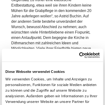
Erdbestattung, etwa weil sie ihren Kindern keine
Mühen für die Grabpflege in den kommenden 20
Jahre auferlegen wollen“, so Astrid Buchin. Auf
der anderen Seite bestehe unverändert der
Wunsch, bewusst Abschied zu nehmen; auch
wünschten viele Hinterbliebene einen Fixpunkt,
einen Anlaufpunkt. Dem begegne die Kirche in
Dithmarschen mit zahlreichen Ideen und
Möglichkeiten. Viele ihrer Friedhöfe bieten neue
und individuelle Möglichkeiten der Beisetzung
an. Als Beispiele seien Gemeinschaftsfelder,
Stelenfelder, anonyme Gräber, Baumfelder, kleine
Gruppenfelder, ein Heide- oder ein
Diese Webseite verwendet Cookies
Staudengarten, künstlerisch gestaltete Gräber
Wir verwenden Cookies, um Inhalte und Anzeigen zu
oder Urnenfelder in Ergänzung zum klassischen
personalisieren, Funktionen für soziale Medien anbieten
Einzel- oder Familiengrab genannt. Auf dem
zu können und die Zugriffe auf unsere Website zu
Heider Südfriedhof gibt es zum Beispiel auch ein
analysieren. Außerdem geben wir Informationen zu Ihrer
muslimisches Grabfeld oder eines für fehl- oder
Verwendung unserer Website an unsere Partner für
totgeborene Babys, ebenso einen Garten der