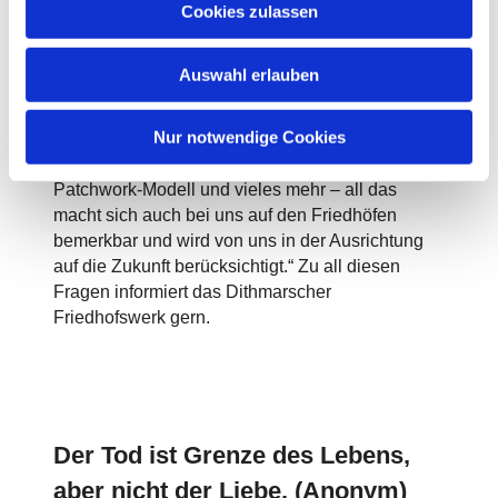
Individualität das gerade mit dem Lineal
Cookies zulassen
s
gezogene Grab weniger nachgefragt wird, die
w
Menschen sich stattdessen immer häufiger für
Auswahl erlauben
a
eine natürliche Gestaltung entscheiden.
h
Abzulesen ist daran auch, so Astrid Buchin:
l
Nur notwendige Cookies
„Wege von Familien verändern sich, Kinder
ziehen aus Dithmarschen weg, es gibt das
Patchwork-Modell und vieles mehr – all das
macht sich auch bei uns auf den Friedhöfen
bemerkbar und wird von uns in der Ausrichtung
auf die Zukunft berücksichtigt.“ Zu all diesen
Fragen informiert das Dithmarscher
Friedhofswerk gern.
Der Tod ist Grenze des Lebens,
aber nicht der Liebe. (Anonym)