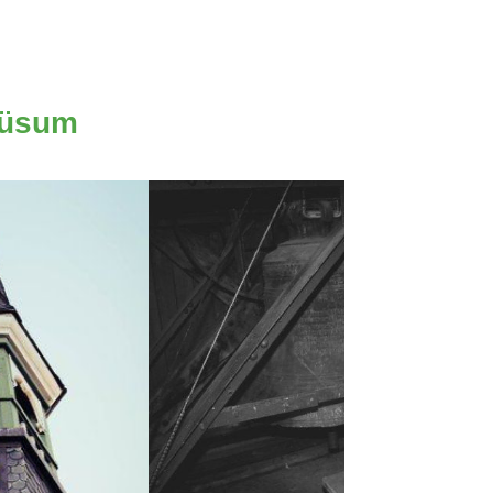
Büsum