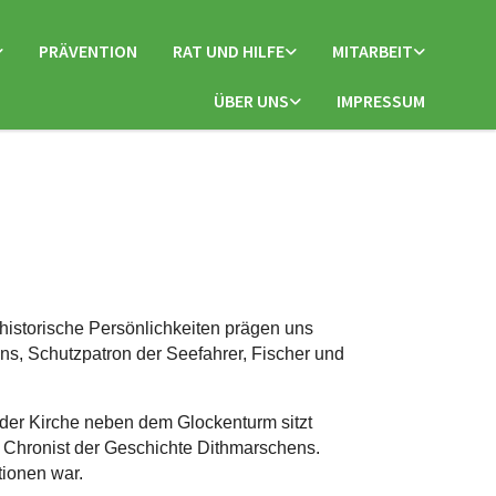
PRÄVENTION
RAT UND HILFE
MITARBEIT
ÜBER UNS
IMPRESSUM
istorische Persönlichkeiten prägen uns
ns, Schutzpatron der Seefahrer, Fischer und
r der Kirche neben dem Glockenturm sitzt
 Chronist der Geschichte Dithmarschens.
tionen war.