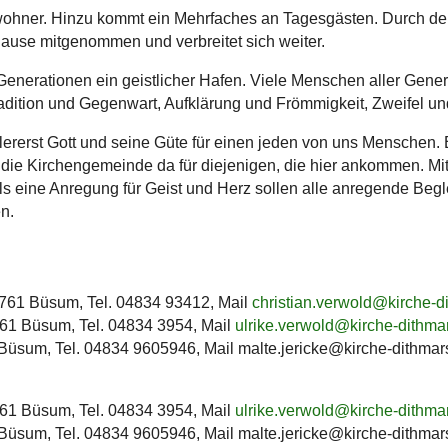
wohner. Hinzu kommt ein Mehrfaches an Tagesgästen. Durch den
 Hause mitgenommen und verbreitet sich weiter.
e Generationen ein geistlicher Hafen. Viele Menschen aller Gene
radition und Gegenwart, Aufklärung und Frömmigkeit, Zweifel 
llererst Gott und seine Güte für einen jeden von uns Menschen
t die Kirchengemeinde da für diejenigen, die hier ankommen. Mit
ls eine Anregung für Geist und Herz sollen alle anregende Begl
n.
25761 Büsum, Tel. 04834 93412, Mail
christian.verwold@kirche-
5761 Büsum, Tel. 04834 3954, Mail
ulrike.verwold@kirche-dithma
1 Büsum, Tel. 04834 9605946, Mail malte.jericke@kirche-dithma
5761 Büsum, Tel. 04834 3954, Mail
ulrike.verwold@kirche-dithma
1 Büsum, Tel. 04834 9605946, Mail malte.jericke@kirche-dithma