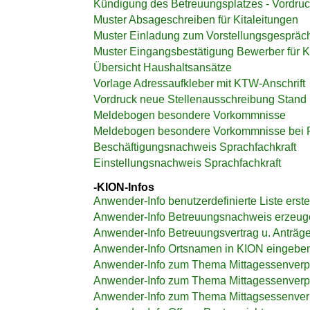
Kündigung des Betreuungsplatzes - Vordru
Muster Absageschreiben für Kitaleitungen
Muster Einladung zum Vorstellungsgespräch 
Muster Eingangsbestätigung Bewerber für K
Übersicht Haushaltsansätze
Vorlage Adressaufkleber mit KTW-Anschrift
Vordruck neue Stellenausschreibung Stand
Meldebogen besondere Vorkommnisse
Meldebogen besondere Vorkommnisse bei P
Beschäftigungsnachweis Sprachfachkraft
Einstellungsnachweis Sprachfachkraft
-KION-Infos
Anwender-Info benutzerdefinierte Liste erst
Anwender-Info Betreuungsnachweis erzeug
Anwender-Info Betreuungsvertrag u. Anträ
Anwender-Info Ortsnamen in KION eingebe
Anwender-Info zum Thema Mittagessenverpfl
Anwender-Info zum Thema Mittagessenverpfl
Anwender-Info zum Thema Mittagsessenver