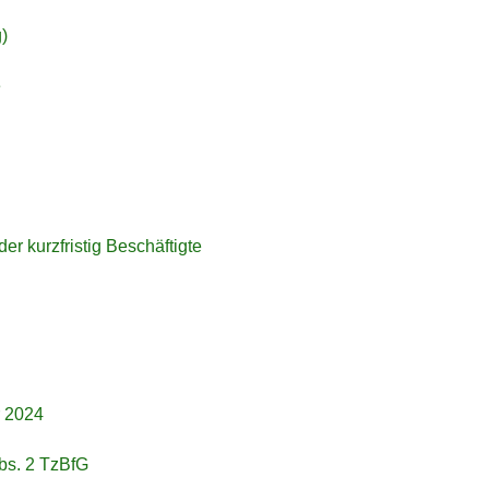
)
e
er kurzfristig Beschäftigte
r 2024
bs. 2 TzBfG