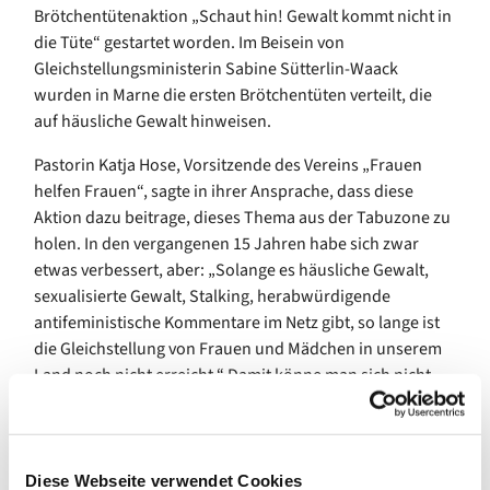
Brötchentütenaktion „Schaut hin! Gewalt kommt nicht in
die Tüte“ gestartet worden. Im Beisein von
Gleichstellungsministerin Sabine Sütterlin-Waack
wurden in Marne die ersten Brötchentüten verteilt, die
auf häusliche Gewalt hinweisen.
Pastorin Katja Hose, Vorsitzende des Vereins „Frauen
helfen Frauen“, sagte in ihrer Ansprache, dass diese
Aktion dazu beitrage, dieses Thema aus der Tabuzone zu
holen. In den vergangenen 15 Jahren habe sich zwar
etwas verbessert, aber: „Solange es häusliche Gewalt,
sexualisierte Gewalt, Stalking, herabwürdigende
antifeministische Kommentare im Netz gibt, so lange ist
die Gleichstellung von Frauen und Mädchen in unserem
Land noch nicht erreicht.“ Damit könne man sich nicht
zufriedengeben.
Dennoch sei es zum Beispiel ein Fortschritt, dass
Schleswig-Holstein als erstes Bundesland systematisch
Diese Webseite verwendet Cookies