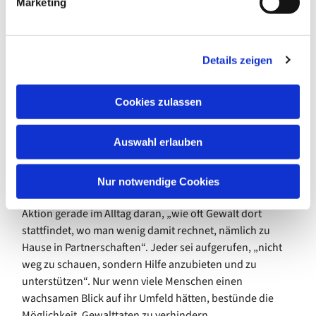
Marketing
„gesellschaftspolitische Aufgabe“ an: „Diese Aktion
u
kommt da an, wo sie gebraucht wird, deswegen machen
n
wir und gern dafür stark.“
g
Details zeigen
s
In landesweit 56 Bäckereien würden jetzt in der
a
Aktionswoche 360.000 gut gefüllte Brötchentüten verteilt
u
werden. Auf diesen ist auch die Rufnummer des
Cookies zulassen
s
kostenfreien Bundeshilfetelefons abgedruckt: 08000 /
w
116016. Hier bekommen Betroffene aller Nationalitäten in
Auswahl erlauben
a
17 Sprachen ganzjährig und rund um die Uhr
h
Unterstützung.
l
Nur notwendige Cookies
Für Ministerin Sabine Sütterlin-Waack erinnert diese
Aktion gerade im Alltag daran, „wie oft Gewalt dort
stattfindet, wo man wenig damit rechnet, nämlich zu
Hause in Partnerschaften“. Jeder sei aufgerufen, „nicht
weg zu schauen, sondern Hilfe anzubieten und zu
unterstützen“. Nur wenn viele Menschen einen
wachsamen Blick auf ihr Umfeld hätten, bestünde die
Möglichkeit, Gewalttaten zu verhindern.