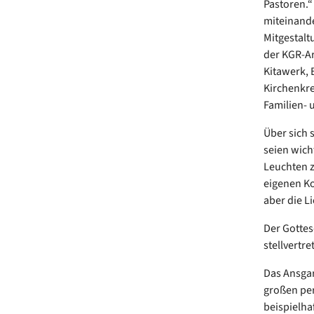
Pastoren.“
miteinande
Mitgestalt
der KGR-Ar
Kitawerk, 
Kirchenkr
Familien- 
Über sich s
seien wich
Leuchten zu
eigenen Ko
aber die Li
Der Gottes
stellvertr
Das Ansgar
großen per
beispielha