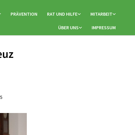
PRÄVENTION
RAT UND HILFE
MITARBEIT
ÜBER UNS
IMPRESSUM
euz
25