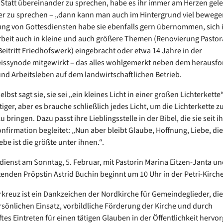
 Statt übereinander zu sprechen, habe es ihr immer am Herzen gel
r zu sprechen – „dann kann man auch im Hintergrund viel bewegen
ung von Gottesdiensten habe sie ebenfalls gern übernommen, sic
beit auch in kleine und auch größere Themen (Renovierung Pastorat
Beitritt Friedhofswerk) eingebracht oder etwa 14 Jahre in der
eissynode mitgewirkt – das alles wohlgemerkt neben dem herausf
und Arbeitsleben auf dem landwirtschaftlichen Betrieb.
elbst sagt sie, sie sei „ein kleines Licht in einer großen Lichterkett
tiger, aber es brauche schließlich jedes Licht, um die Lichterkette 
 bringen. Dazu passt ihre Lieblingsstelle in der Bibel, die sie seit i
nfirmation begleitet: „Nun aber bleibt Glaube, Hoffnung, Liebe, die
ebe ist die größte unter ihnen.“.
dienst am Sonntag, 5. Februar, mit Pastorin Marina Eitzen-Janta un
etenden Pröpstin Astrid Buchin beginnt um 10 Uhr in der Petri-Kirch
kreuz ist ein Dankzeichen der Nordkirche für Gemeindeglieder, di
sönlichen Einsatz, vorbildliche Förderung der Kirche und durch
ftes Eintreten für einen tätigen Glauben in der Öffentlichkeit hervo