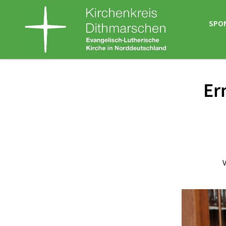
SPO
Er
V