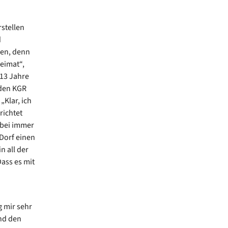
stellen
d
len, denn
eimat“,
 13 Jahre
 den KGR
Klar, ich
richtet
abei immer
 Dorf einen
n all der
Dass es mit
g mir sehr
nd den