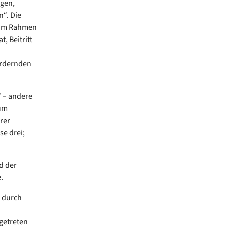
egen,
“. Die
h im Rahmen
, Beitritt
ordernden
e“ – andere
zum
hrer
se drei;
d der
e.
e durch
rgetreten