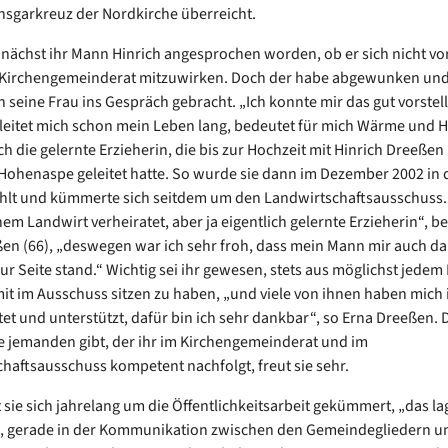
nsgarkreuz der Nordkirche überreicht.
unächst ihr Mann Hinrich angesprochen worden, ob er sich nicht vor
 Kirchengemeinderat mitzuwirken. Doch der habe abgewunken un
n seine Frau ins Gespräch gebracht. „Ich konnte mir das gut vorstel
leitet mich schon mein Leben lang, bedeutet für mich Wärme und H
ch die gelernte Erzieherin, die bis zur Hochzeit mit Hinrich Dreeßen
n Hohenaspe geleitet hatte. So wurde sie dann im Dezember 2002 in
lt und kümmerte sich seitdem um den Landwirtschaftsausschuss. „
em Landwirt verheiratet, aber ja eigentlich gelernte Erzieherin“, be
en (66), „deswegen war ich sehr froh, dass mein Mann mir auch d
ur Seite stand.“ Wichtig sei ihr gewesen, stets aus möglichst jedem
it im Ausschuss sitzen zu haben, „und viele von ihnen haben mich i
itet und unterstützt, dafür bin ich sehr dankbar“, so Erna Dreeßen. 
 jemanden gibt, der ihr im Kirchengemeinderat und im
haftsausschuss kompetent nachfolgt, freut sie sehr.
sie sich jahrelang um die Öffentlichkeitsarbeit gekümmert, „das la
, gerade in der Kommunikation zwischen den Gemeindegliedern u