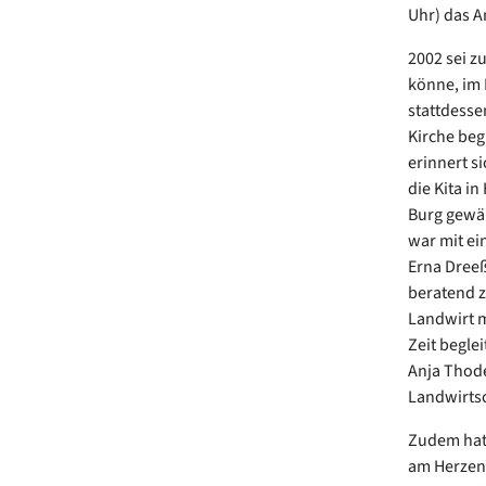
Uhr) das A
2002 sei z
könne, im
stattdesse
Kirche beg
erinnert si
die Kita i
Burg gewäh
war mit ein
Erna Dreeß
beratend z
Landwirt m
Zeit begle
Anja Thode
Landwirtsc
Zudem hat 
am Herzen