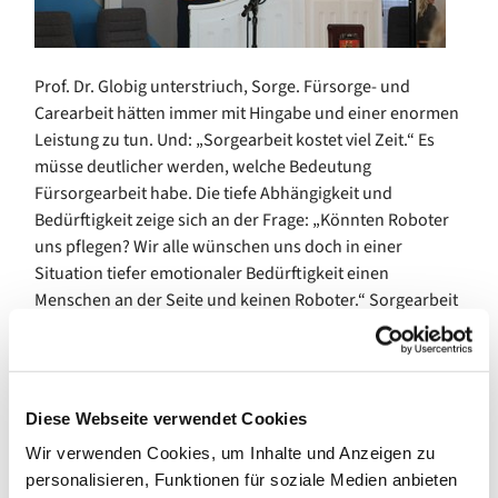
Prof. Dr. Globig unterstriuch, Sorge. Fürsorge- und
Carearbeit hätten immer mit Hingabe und einer enormen
Leistung zu tun. Und: „Sorgearbeit kostet viel Zeit.“ Es
müsse deutlicher werden, welche Bedeutung
Fürsorgearbeit habe. Die tiefe Abhängigkeit und
Bedürftigkeit zeige sich an der Frage: „Könnten Roboter
uns pflegen? Wir alle wünschen uns doch in einer
Situation tiefer emotionaler Bedürftigkeit einen
Menschen an der Seite und keinen Roboter.“ Sorgearbeit
erfordere emotionalen, gedanklichen und zeitlichen
Einsatz und ist oft auch körperlich, „Sorgearbeit ist hart
und umfasst dazu noch Themen, die der Seele guttun,
zum Beispiel ein schön gedeckter Tisch und
Diese Webseite verwendet Cookies
Aufmerksamkeit“. Und gerade weil Carearbeit aus vielen
Wir verwenden Cookies, um Inhalte und Anzeigen zu
Tätigkeiten bestehe, die oft nicht sichtbar seien, sei es für
personalisieren, Funktionen für soziale Medien anbieten
viele Menschen so schwer zu verstehen, „wie intensiv das