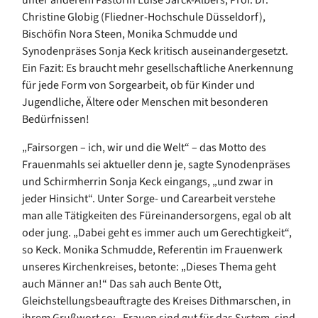
unter anderem Pastorin Luise Jarck-Albers, Prof. Dr.
Christine Globig (Fliedner-Hochschule Düsseldorf),
Bischöfin Nora Steen, Monika Schmudde und
Synodenpräses Sonja Keck kritisch auseinandergesetzt.
Ein Fazit: Es braucht mehr gesellschaftliche Anerkennung
für jede Form von Sorgearbeit, ob für Kinder und
Jugendliche, Ältere oder Menschen mit besonderen
Bedürfnissen!
„Fairsorgen – ich, wir und die Welt“ – das Motto des
Frauenmahls sei aktueller denn je, sagte Synodenpräses
und Schirmherrin Sonja Keck eingangs, „und zwar in
jeder Hinsicht“. Unter Sorge- und Carearbeit verstehe
man alle Tätigkeiten des Füreinandersorgens, egal ob alt
oder jung. „Dabei geht es immer auch um Gerechtigkeit“,
so Keck. Monika Schmudde, Referentin im Frauenwerk
unseres Kirchenkreises, betonte: „Dieses Thema geht
auch Männer an!“ Das sah auch Bente Ott,
Gleichstellungsbeauftragte des Kreises Dithmarschen, in