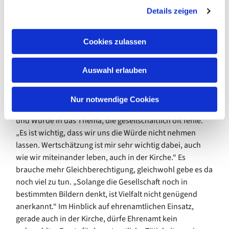
Details zeigen
s
a
u
Cookies zulassen
s
w
Auswahl erlauben
a
Bischöfin Nora Steen sagte, Carearbeit sei kein
h
„Kleinklein“, sondern ein Teil des großen Ganzen, wir alle
l
Nur notwendige Cookies
seien Teil der Schöpfung, diese Sichtweise bringe Weite
und Würde in das Thema, die gesellschaftlich oft fehle.
„Es ist wichtig, dass wir uns die Würde nicht nehmen
lassen. Wertschätzung ist mir sehr wichtig dabei, auch
wie wir miteinander leben, auch in der Kirche.“ Es
brauche mehr Gleichberechtigung, gleichwohl gebe es da
noch viel zu tun. „Solange die Gesellschaft noch in
bestimmten Bildern denkt, ist Vielfalt nicht genügend
anerkannt.“ Im Hinblick auf ehrenamtlichen Einsatz,
gerade auch in der Kirche, dürfe Ehrenamt kein