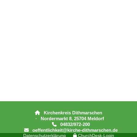
Kirchenkreis Dithmarschen

· Nordermarkt 8, 25704 Meldorf
04832/972-200

oeffentlichkeit@kirche-dithmarschen.de

Datenschutzerklärung
ChurchDesk-Login