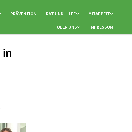
PRÄVENTION
RAT UND HILFE
MITARBEIT
ÜBER UNS
IMPRESSUM
 in
6