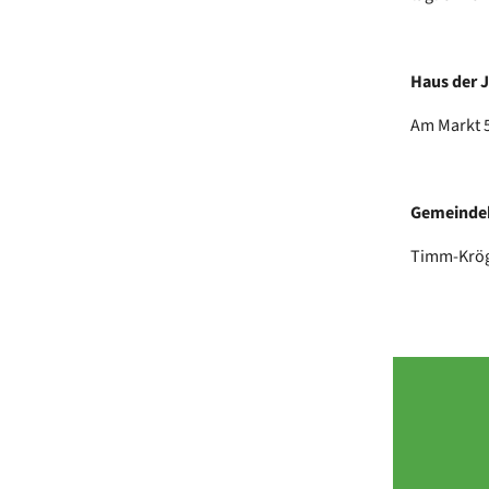
Haus der 
Am Markt 5
Gemeindeh
Timm-Krög