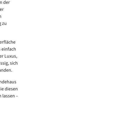
n der
er
n
g zu
erfläche
 einfach
er Luxus,
sig, sich
landen.
indehaus
Sie diesen
n lassen –