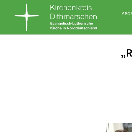
SPO
„R