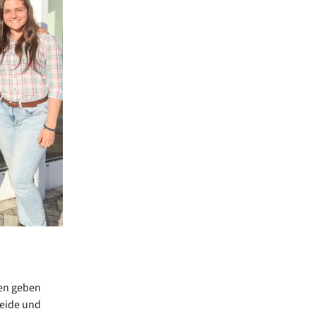
gen geben
Heide und