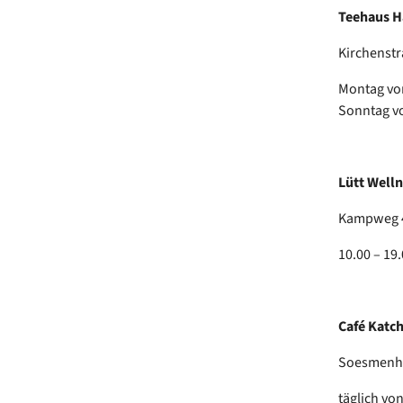
Teehaus 
Kirchenstr
Montag von
Sonntag vo
Lütt Welln
Kampweg 4
10.00 – 19
Café Katc
Soesmenhu
täglich vo