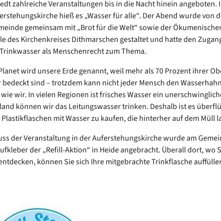
dt zahlreiche Veranstaltungen bis in die Nacht hinein angeboten. I
erstehungskirche hieß es „Wasser für alle“. Der Abend wurde von d
meinde gemeinsam mit „Brot für die Welt“ sowie der Ökumenische
lle des Kirchenkreises Dithmarschen gestaltet und hatte den Zugan
Trinkwasser als Menschenrecht zum Thema.
Planet wird unsere Erde genannt, weil mehr als 70 Prozent ihrer Ob
 bedeckt sind – trotzdem kann nicht jeder Mensch den Wasserhahn
wie wir. In vielen Regionen ist frisches Wasser ein unerschwinglich
land können wir das Leitungswasser trinken. Deshalb ist es überflüs
Plastikflaschen mit Wasser zu kaufen, die hinterher auf dem Müll 
uss der Veranstaltung in der Auferstehungskirche wurde am Geme
Aufkleber der „Refill-Aktion“ in Heide angebracht. Überall dort, wo 
entdecken, können Sie sich Ihre mitgebrachte Trinkflasche auffülle