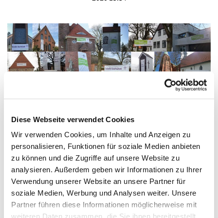
Diese Webseite verwendet Cookies
Wir verwenden Cookies, um Inhalte und Anzeigen zu
personalisieren, Funktionen für soziale Medien anbieten
zu können und die Zugriffe auf unsere Website zu
Onlinegottesdienst am Ostersonntag
analysieren. Außerdem geben wir Informationen zu Ihrer
Im ganzen Kirchenkreis haben Kirchengemeinden an
Verwendung unserer Website an unsere Partner für
Kirchen und Pastoraten und anderen gut sichtbaren
soziale Medien, Werbung und Analysen weiter. Unsere
Orten großformatige Banner mit starken
Partner führen diese Informationen möglicherweise mit
Hoffnungsworten zu Ostern angebracht. Und wenn über
weiteren Daten zusammen, die Sie ihnen bereitgestellt