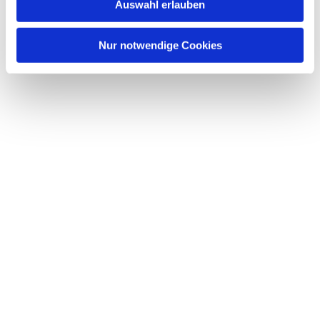
Dies könnte Sie auch interessieren
Auswahl erlauben
a
h
l
Nur notwendige Cookies