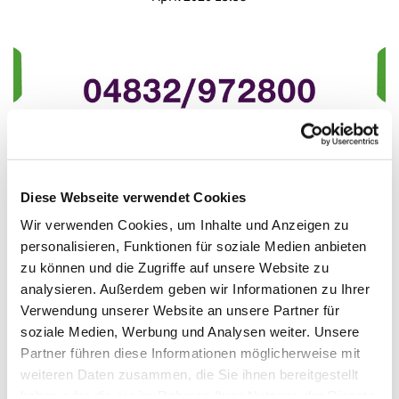
Diese Webseite verwendet Cookies
Wir verwenden Cookies, um Inhalte und Anzeigen zu
personalisieren, Funktionen für soziale Medien anbieten
zu können und die Zugriffe auf unsere Website zu
analysieren. Außerdem geben wir Informationen zu Ihrer
Neue Zeiten für Seelsorge-Hotline
Verwendung unserer Website an unsere Partner für
Ab Ostermontag, 13. April, bis zunächst zum 30. April ist
soziale Medien, Werbung und Analysen weiter. Unsere
die Seelsorge-Hotline des Kirchenkreises Dithmarschens
Partner führen diese Informationen möglicherweise mit
täglich von 12 bis 18 Uhr zu erreichen. Pastorinnen und
weiteren Daten zusammen, die Sie ihnen bereitgestellt
Pastoren aus Dithmarschen sind unter 04832 – 972800 zu
haben oder die sie im Rahmen Ihrer Nutzung der Dienste