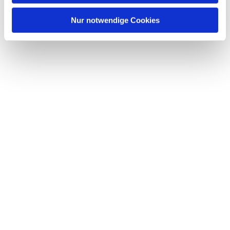
h
l
Nur notwendige Cookies