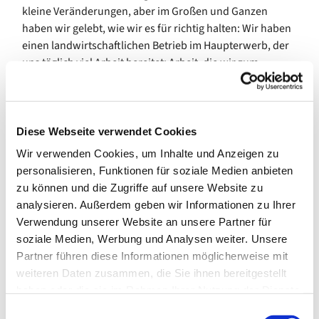
kleine Veränderungen, aber im Großen und Ganzen
haben wir gelebt, wie wir es für richtig halten: Wir haben
einen landwirtschaftlichen Betrieb im Haupterwerb, der
uns täglich viel Arbeit bereitet; Arbeit, die wir zum
größten Teil gerne machen. Unsere Kinder sind meistens
mit dabei, was ebenfalls immer mein großer Wunsch war,
denn ich selbst bin auch so aufgewachsen. Zusammen
mit unseren Eltern, die ebenfalls von und mit der
Diese Webseite verwendet Cookies
Landwirtschaft leben, sind wir ein recht gutes Team und
Wir verwenden Cookies, um Inhalte und Anzeigen zu
schlagen uns gemeinsam durch die kleinen und großen
personalisieren, Funktionen für soziale Medien anbieten
Hürden des Alltags.
zu können und die Zugriffe auf unsere Website zu
analysieren. Außerdem geben wir Informationen zu Ihrer
Herausfordernd in diesem Jahr war es für mich, die Rolle
Verwendung unserer Website an unsere Partner für
der Politik für mich neu einzuordnen; zu verstehen (und
soziale Medien, Werbung und Analysen weiter. Unsere
damit klar zu kommen), was Politik/Politiker für eine
Partner führen diese Informationen möglicherweise mit
Auswirkung auf die Meinung, Gefühle und Ängste der
weiteren Daten zusammen, die Sie ihnen bereitgestellt
Bevölkerung haben; mich nicht mehr 100%ig wohl in
haben oder die sie im Rahmen Ihrer Nutzung der Dienste
diesem Land zu fühlen (noch nie vorher habe ich
gesammelt haben.
ernsthaft darüber nachgedacht, ob es für mich ein Leben
E