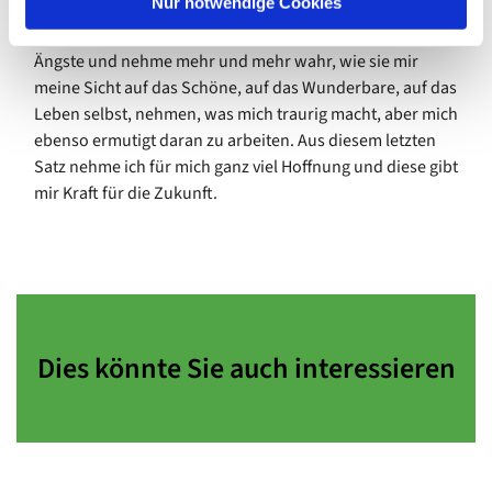
Nur notwendige Cookies
Negatives und nimmt den Blick für das Schöne, das uns
im Leben gegeben ist. Ich bemerke in meinem Alltag viele
Ängste und nehme mehr und mehr wahr, wie sie mir
meine Sicht auf das Schöne, auf das Wunderbare, auf das
Leben selbst, nehmen, was mich traurig macht, aber mich
ebenso ermutigt daran zu arbeiten. Aus diesem letzten
Satz nehme ich für mich ganz viel Hoffnung und diese gibt
mir Kraft für die Zukunft.
Dies könnte Sie auch interessieren