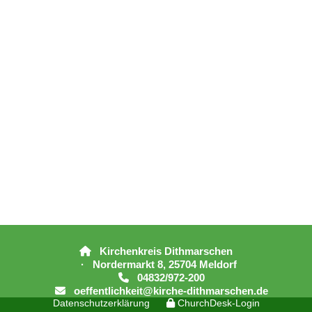
Kirchenkreis Dithmarschen

· Nordermarkt 8, 25704 Meldorf
04832/972-200

oeffentlichkeit@kirche-dithmarschen.de

Datenschutzerklärung
ChurchDesk-Login