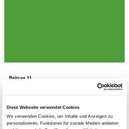
Beitrag 11
Das bin ich:
Arvid
Diese Webseite verwendet Cookies
Meine vergangenen 12 Monate…
Wir verwenden Cookies, um Inhalte und Anzeigen zu
… waren eine Achterbahn von Freude und Traurigkeit. Ich
personalisieren, Funktionen für soziale Medien anbieten
konnte meinen Lieblingssport nicht machen und war viel