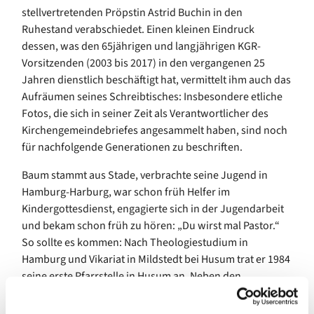
stellvertretenden Pröpstin Astrid Buchin in den
Ruhestand verabschiedet. Einen kleinen Eindruck
dessen, was den 65jährigen und langjährigen KGR-
Vorsitzenden (2003 bis 2017) in den vergangenen 25
Jahren dienstlich beschäftigt hat, vermittelt ihm auch das
Aufräumen seines Schreibtisches: Insbesondere etliche
Fotos, die sich in seiner Zeit als Verantwortlicher des
Kirchengemeindebriefes angesammelt haben, sind noch
für nachfolgende Generationen zu beschriften.
Baum stammt aus Stade, verbrachte seine Jugend in
Hamburg-Harburg, war schon früh Helfer im
Kindergottesdienst, engagierte sich in der Jugendarbeit
und bekam schon früh zu hören: „Du wirst mal Pastor.“
So sollte es kommen: Nach Theologiestudium in
Hamburg und Vikariat in Mildstedt bei Husum trat er 1984
seine erste Pfarrstelle in Husum an. Neben den
klassischen Aufgaben eines Pastors reizte ihn mehr:
Kirchenrecht und journalistisches Arbeiten. So wurde er