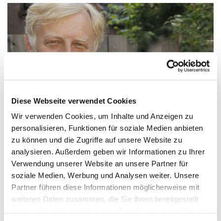
Diese Webseite verwendet Cookies
Wir verwenden Cookies, um Inhalte und Anzeigen zu
personalisieren, Funktionen für soziale Medien anbieten
zu können und die Zugriffe auf unsere Website zu
Christian Mende tritt zurück
analysieren. Außerdem geben wir Informationen zu Ihrer
Dithmarschen – Mit einem Brief an die Synodalen
Verwendung unserer Website an unsere Partner für
informierte Propst Dr. Andreas Crystall in der
soziale Medien, Werbung und Analysen weiter. Unsere
vergangenen Woche über den Rücktritt von
Partner führen diese Informationen möglicherweise mit
Synodenpräses Christian Mende. „Christian Mende hat
weiteren Daten zusammen, die Sie ihnen bereitgestellt
die Synodentagungen des Kirchenkreises Dithmarschen
haben oder die sie im Rahmen Ihrer Nutzung der Dienste