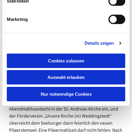
Anmeldungen freut.
l
Statistiken
i
g
Marketing
u
n
g
Details zeigen
s
a
u
Cookies zulassen
s
w
Auswahl erlauben
a
h
l
Nur notwendige Cookies
Die Pilger werden um 18 Uhr in Weddingstedt erwartet.
Pastor Benjamin Thom lädt sie dort zu einer
Abendmahlsandacht in der St.-Andreas-Kirche ein, und
der Förderverein „Unsere Kirche (in) Weddingstedt“
überreicht dem Seelsorger dann feierlich den neuen
Pilgerstempel. Eine Pilgermahlzeit darf nicht fehlen: Nach