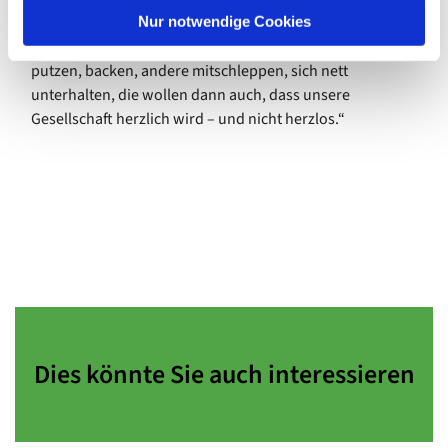
l
Alle, die daran mithelfen, alle, die hierherkommen, die es
Nur notwendige Cookies
erleben, schmecken, spenden, essen, kochen, servieren,
putzen, backen, andere mitschleppen, sich nett
unterhalten, die wollen dann auch, dass unsere
Gesellschaft herzlich wird – und nicht herzlos.“
Dies könnte Sie auch interessieren