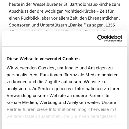
heute in der Wesselburener St. Bartholomäus-Kirche zum
Abschluss der dreiwöchigen Mohltied-Kirche – Zeit für
einen Rückblick, aber vor allem Zeit, den Ehrenamtlichen,
Sponsoren und Unterstützern „Danke!“ zu sagen. 1355
Gäste, 1542 Mahlzeiten, 2246 Tassen Kaffee oder Tee, 564
Getränke, 1391 Kuchenstücke, benannte Pastorin Ina
Brinkmann die Fakten. Möglich wurde all dies dank der
elf Gastronomen und des BBZ, die das Essen
Diese Webseite verwendet Cookies
zubereiteten. Dank der 48 ehrenamtlichen Helferinnen
und Helfer. Dank der 30 Sponsorinnen und Sponsoren.
Wir verwenden Cookies, um Inhalte und Anzeigen zu
Dank der Landfrauen und privater Unterstützer sowie der
personalisieren, Funktionen für soziale Medien anbieten
ehrenamtlichen Mediziner. Und auch dank des
zu können und die Zugriffe auf unsere Website zu
Engagements unseres Kirchenkreises und des
analysieren. Außerdem geben wir Informationen zu Ihrer
Diakonischen Werkes. Pastorin Brinkmann sowie ihre
Verwendung unserer Website an unsere Partner für
Projektleitungs-Kolleginnen Frauke Düßman, Claudia
soziale Medien, Werbung und Analysen weiter. Unsere
Steinseifer und Dorina Grama überreichten den
Partner führen diese Informationen möglicherweise mit
Ehrenamtlichen kleine Präsente und würdigten ihren
weiteren Daten zusammen, die Sie ihnen bereitgestellt
großartigen Mohltied-Einsatz.
haben oder die sie im Rahmen Ihrer Nutzung der Dienste