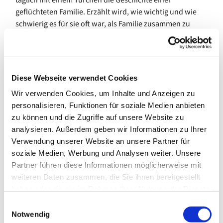
täglich mit einem Türchen die Geschichte einer
geflüchteten Familie. Erzählt wird, wie wichtig und wie
schwierig es für sie oft war, als Familie zusammen zu
leben.
Jochims: „Wir erwarten im Advent die Geburt des
Sohnes, wir stehen Weihnachten andächtig vor dem Bild
Diese Webseite verwendet Cookies
der Heiligen Familie. Die Geschichten im Adventskalender
sind eine heilsame Störung eines allzu harmonischen
Wir verwenden Cookies, um Inhalte und Anzeigen zu
Bildes. Was wäre, wenn an der Krippe Maria fehlte? Gibt
personalisieren, Funktionen für soziale Medien anbieten
es Weihnachten ohne Jesus? Könnte Josef beweisen,
zu können und die Zugriffe auf unsere Website zu
dass er dazugehört zur Familie? Und hatten die Eltern an
analysieren. Außerdem geben wir Informationen zu Ihrer
der Krippe eigentlich eine Heiratsurkunde?“
Verwendung unserer Website an unsere Partner für
soziale Medien, Werbung und Analysen weiter. Unsere
Yonas und Lemlem, Wahid, Palis und ihre Mutter, Salah,
Partner führen diese Informationen möglicherweise mit
Hakim und seine Söhne – die Menschen aus den
weiteren Daten zusammen, die Sie ihnen bereitgestellt
Adventskalendergeschichten leben hier in Schleswig-
haben oder die sie im Rahmen Ihrer Nutzung der Dienste
Holstein, Hamburg und Mecklenburg-Vorpommern mit
gesammelt haben.
E
uns, sind unsere Nachbarinnen und Nachbarn. Sie
Notwendig
i
erzählen vom Leben in den Heimatländern, der Flucht,