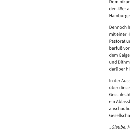
Dominikane
den 48er a
Hamburger 
Dennoch hä
mit einer 
Pastorat u
barfuß vor
dem Galgen
und Dithma
darüber hi
In der Aus
über diese
Geschlecht
ein Ablass
anschaulic
Gesellschaf
„Glaube, M