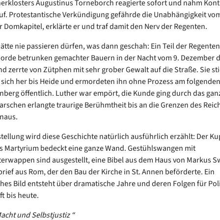
rklosters Augustinus Torneborch reagierte sofort und nahm Kont
uf. Protestantische Verkündigung gefährde die Unabhängigkeit vo
Domkapitel, erklärte er und traf damit den Nerv der Regenten.
tte nie passieren dürfen, was dann geschah: Ein Teil der Regenten
Horde betrunken gemachter Bauern in der Nacht vom 9. Dezember 
nd zerrte von Zütphen mit sehr grober Gewalt auf die Straße. Sie st
 sich her bis Heide und ermordeten ihn ohne Prozess am folgenden
berg öffentlich. Luther war empört, die Kunde ging durch das gan
rschen erlangte traurige Berühmtheit bis an die Grenzen des Reic
naus.
stellung wird diese Geschichte natürlich ausführlich erzählt: Der Ku
s Martyrium bedeckt eine ganze Wand. Gestühlswangen mit
erwappen sind ausgestellt, eine Bibel aus dem Haus von Markus 
brief aus Rom, der den Bau der Kirche in St. Annen beförderte. Ein
hes Bild entsteht über dramatische Jahre und deren Folgen für Pol
t bis heute.
acht und Selbstjustiz “