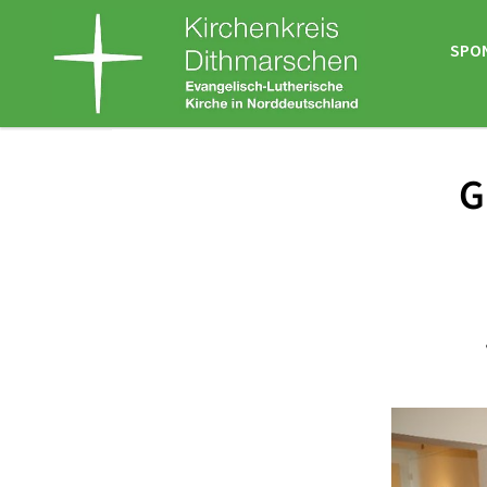
SPO
G