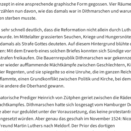
zept in eine ansprechende graphische Form gegossen. Vier Räume
zählen nun davon, wie das damals war in Dithmarschen und waru
en sterben musste.
 sehr schnell deutlich, dass die Reformation nicht allein durch Lut
wurde. Im Mittelalter grassierten Seuchen, Kriege und Hungersnöte,
amals als Strafe Gottes deuteten. Auf diesem Hintergrund blühte 
n: Mit dem Erwerb eines solchen Briefes konnten sich Sündige vo
trafen freikaufen. Die Bauernrepublik Dithmarschen war gekennz
er wieder aufflammende Mächtkämpfe zwischen Geschlechtern, Ki
er Regenten, und sie spiegelte so eine Unruhe, die im ganzen Reic
flammte, einen Grundkonflikt zwischen Politik und Kirche, bei dem
die andere die Oberhand gewann.
atorische Prediger Heinrich von Zütphen geriet zwischen die Räder
achtkampfes. Dithmarschen hatte sich losgesagt vom Hamburger D
 aber nur geduldet unter der Voraussetzung, das keine protestant
ingesetzt würden. Aber genau das geschah im November 1524: Nico
Freund Martin Luthers nach Meldorf. Der Prior des dortigen