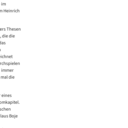
 im
m Heinrich
hers Thesen
 die die
das
n
eichnet
rchspielen
h immer
 mal die
 eines
omkapitel.
ischen
laus Boje