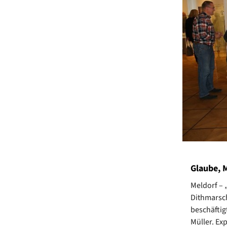
Glaube, M
Meldorf – „
Dithmarsch
beschäftig
Müller. Ex