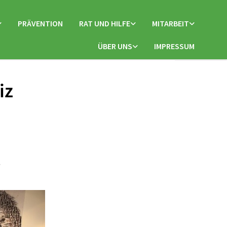
PRÄVENTION
RAT UND HILFE
MITARBEIT
ÜBER UNS
IMPRESSUM
iz
5