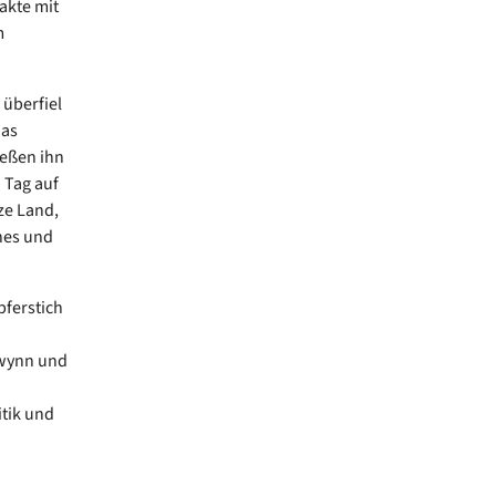
akte mit
m
 überfiel
das
ießen ihn
 Tag auf
ze Land,
hes und
pferstich
Swynn und
itik und