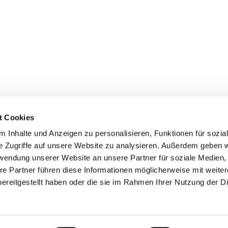
t Cookies
 Inhalte und Anzeigen zu personalisieren, Funktionen für sozia
e Zugriffe auf unsere Website zu analysieren. Außerdem geben w
rwendung unserer Website an unsere Partner für soziale Medien
re Partner führen diese Informationen möglicherweise mit weite
ereitgestellt haben oder die sie im Rahmen Ihrer Nutzung der D
Kirchenkreis Dithmarschen

· Nordermarkt 8, 25704 Meldorf
04832/972-200

oeffentlichkeit@kirche-dithmarschen.de

Datenschutzerklärung
ChurchDesk-Login