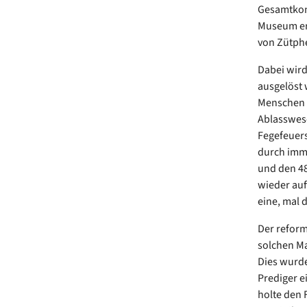
Gesamtkon
Museum er
von Zütph
Dabei wird
ausgelöst 
Menschen d
Ablasswese
Fegefeuers
durch imm
und den 48
wieder auf
eine, mal 
Der reform
solchen M
Dies wurde
Prediger e
holte den 