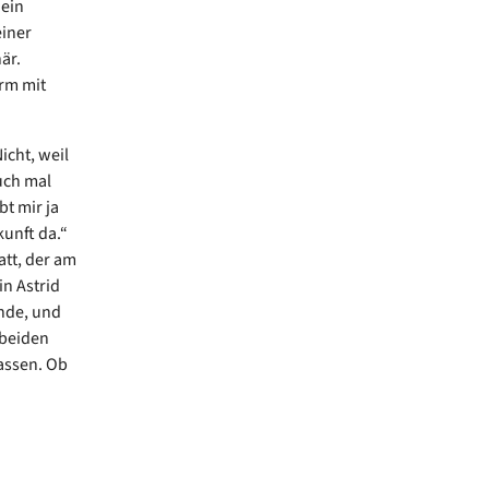
 ein
einer
är.
rm mit
icht, weil
uch mal
t mir ja
kunft da.“
tt, der am
in Astrid
nde, und
 beiden
assen. Ob