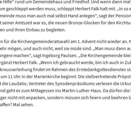
he Hilfe“ rund um Gemeindehaus und Friedhof. Und wenn dann mal
 geschleppt werden muss, schleppt Herbert Falk halt mit. „In so 
meinde muss man auch mal selbst Hand anlegen“, sagt der Pension
seiner Amtszeit war es, die neuen Bronze-Glocken für den Kirchtu
n und ihren Einbau zu begleiten.
en für die Kirchengemeinderatswahl am 1. Advent nicht wieder an. N
mehr mögen, und auch nicht, weil sie müde sind. „Man muss dann a
Jüngere machen“, sagt Ingeborg Paulsen. „Die Kirchengemeinde bleib
ergänzt Herbert Falk. „Wenn ich gebraucht werde, bin ich auch in Zu
kreuzverleihung findet im Rahmen des Erntedankgottesdienstes sta
 um 11 Uhr in der Marienkirche beginnt. Die stellvertretende Pröpst
t die Laudatio, Vertreter des Synodenpräsidiums verlesen die Urku
nd geht es zum Mittagessen ins Martin-Luther-Haus. Da dürfen die
er nicht mit anpacken, sondern müssen sich feiern und beehren l
haffen? Mal sehen.