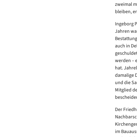
zweimal mo
bleiben, e
Ingeborg Pa
Jahren war
Bestattung
auch in De
geschuldet
werden – e
hat. Jahre
damalige D
und die Sa
Mitglied d
bescheide
Der Friedh
Nachbarsch
Kirchengem
im Bauauss