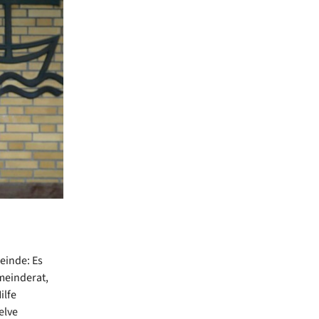
einde: Es
meinderat,
ilfe
elve