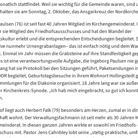
natlich stattfindet. Weil sie wichtig für die Gemeinde waren, sind
rhalten sie am Sonntag, 2. Oktober, das Ansgarkreuz der Nordkirche
ulsen (76) ist seit fast 40 Jahren Mitglied im Kirchengemeinderat. I
 sie Mitglied des Friedhofsausschusses und hat den Wandel der
skultur erlebt und die entsprechenden Entscheidungen begleitet. S
lve nunmehr Urnengrabanlagen– das ist einfach nötig und dem Wa
. Einmal im Jahr müssen die Grabsteine auf ihre Standfestigkeit ge
s ist eine verantwortungsvolle Aufgabe, die Ingeborg Paulsen nie 
lang hat sie Protokoll bei den Sitzungen geführt, Paketsendungen in
DR begleitet, Geburtstagsbesuche in ihrem Wohnort Hollingstedt 
mmlungen für die Diakonie organisiert. 18 Jahre lang war sie auß
er Kirchenkreis-Synode. „Ich hab mich eingebracht, so gut ich konnte
n.
of liegt auch Herbert Falk (79) besonders am Herzen, zumal er in di
aft wohnt. Der Verwaltungsfachmann ist seit mehr als 30 Jahren M
einderat. In diesen ganzen Jahren wirkte er sowohl im Friedhofs- 
chuss mit. Pastor Jens Cahnbley lobt seine „stetig-praktische, um