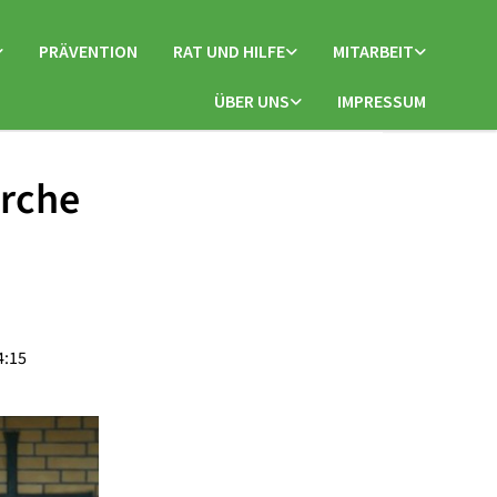
PRÄVENTION
RAT UND HILFE
MITARBEIT
ÜBER UNS
IMPRESSUM
irche
4:15