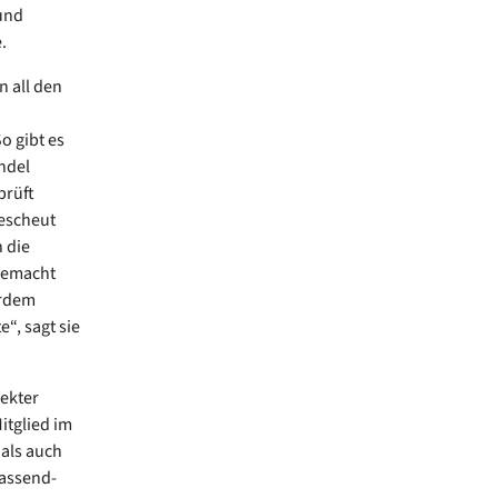
 und
.
n all den
o gibt es
ndel
prüft
gescheut
 die
gemacht
erdem
“, sagt sie
rekter
itglied im
als auch
fassend-