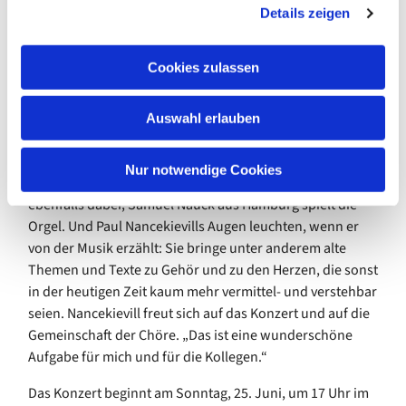
Details zeigen
s
„Verleih uns Frieden gnädiglich.
a
Abgesehen vom Triptychon singen die Chöre aus
u
Cookies zulassen
Hennstedt, Büsum-Wesselburen, Heide, Brunsbüttel,
s
Marne und Meldorf gemeinsam, die jeweiligen Chorleiter
w
– Kent Pegler von Thun, Gunnar Sundebo, Sebastian
Auswahl erlauben
a
Schwarze-Wunderlich, Agnes Farkas, Peter Heeren und
h
Paul Nancekievill – dirigieren abwechselnd. Ein
l
Nur notwendige Cookies
Auswahlensemble der Dithmarscher Posaunenchöre ist
ebenfalls dabei, Samuel Nauck aus Hamburg spielt die
Orgel. Und Paul Nancekievills Augen leuchten, wenn er
von der Musik erzählt: Sie bringe unter anderem alte
Themen und Texte zu Gehör und zu den Herzen, die sonst
in der heutigen Zeit kaum mehr vermittel- und verstehbar
seien. Nancekievill freut sich auf das Konzert und auf die
Gemeinschaft der Chöre. „Das ist eine wunderschöne
Aufgabe für mich und für die Kollegen.“
Das Konzert beginnt am Sonntag, 25. Juni, um 17 Uhr im