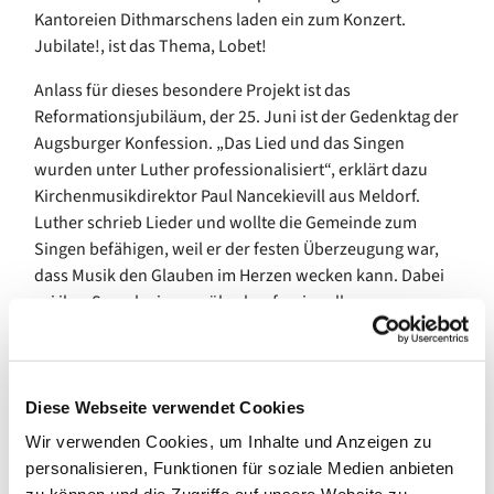
Kantoreien Dithmarschens laden ein zum Konzert.
Jubilate!, ist das Thema, Lobet!
Anlass für dieses besondere Projekt ist das
Reformationsjubiläum, der 25. Juni ist der Gedenktag der
Augsburger Konfession. „Das Lied und das Singen
wurden unter Luther professionalisiert“, erklärt dazu
Kirchenmusikdirektor Paul Nancekievill aus Meldorf.
Luther schrieb Lieder und wollte die Gemeinde zum
Singen befähigen, weil er der festen Überzeugung war,
dass Musik den Glauben im Herzen wecken kann. Dabei
sei ihre Sprache immer überkonfessionell gewesen,
betont Nancekievill. Komponisten wie Mozart und Vivaldi
seien bei evangelischen Musikern ebenso beliebt
gewesen, wie Bach oder Brahms bei den katholischen.
Diese Webseite verwendet Cookies
Das Konzert ist wie ein Gottesdienst aufgebaut: Es
Wir verwenden Cookies, um Inhalte und Anzeigen zu
beginnt mit Psalm und Gesang. „Nun freut euch, liebe
personalisieren, Funktionen für soziale Medien anbieten
Christen gemein‘“ – da singt dann die Gemeinde in guter