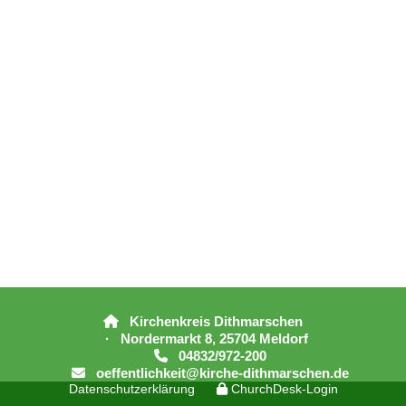
Kirchenkreis Dithmarschen

· Nordermarkt 8, 25704 Meldorf
04832/972-200

oeffentlichkeit@kirche-dithmarschen.de

Datenschutzerklärung
ChurchDesk-Login