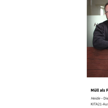
Müll als 
Heide –
Di
KITA21-Aus