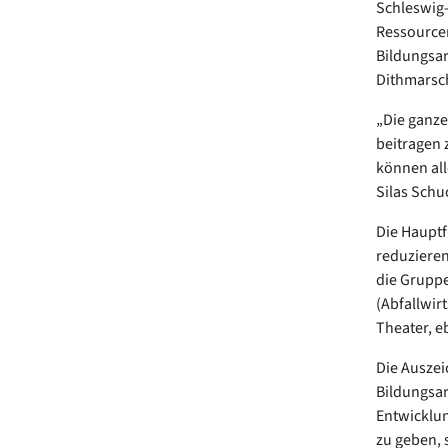
Schleswig-
Ressourcen
Bildungsar
Dithmarsch
„Die ganze 
beitragen 
können all
Silas Schu
Die Hauptfr
reduzieren
die Grupp
(Abfallwir
Theater, e
Die Auszei
Bildungsar
Entwicklun
zu geben, 