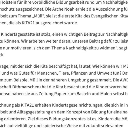
Holstein für ihre vorbildliche Bildungsarbeit rund um Nachhaltigke
schutz ausgezeichnet. Die Arche Noah erhielt die Auszeichnung für
beit zum Thema „Müll“, sie ist die erste Kita des Evangelischen Kit
en, die als KITA21 ausgezeichnet wurde.
Kindertagesstätte ist stolz, einen wichtigen Beitrag zur Nachhaltigk
zu können. Wir arbeiten weiter daran, unseren Beitrag dafür zu lei
e nur motivieren, sich dem Thema Nachhaltigkeit zu widmen“, sagt K
ck.
age, mit der sich die Kita beschäftigt hat, lautet: Wie können wir Mü
 und was Gutes für Menschen, Tiere, Pflanzen und Umwelt tun? Da
en zum Beispiel Müll in der näheren Umgebung gesammelt. Die AW
tschaft Dithmarschen) hat die Kita besucht und die Kinder waren b
benso haben sie aus Zeitung Papier zum Basteln und Malen selbst he
chnung als KITA21 erhalten Kindertageseinrichtungen, die sich in ih
beit und Alltagsgestaltung an dem Konzept von Bildung für eine na
g orientieren. Ziel dieses Bildungskonzeptes ist es, Kindern die Mö
sich auf vielfältige und spielerische Weise mit zukunftsrelevanten