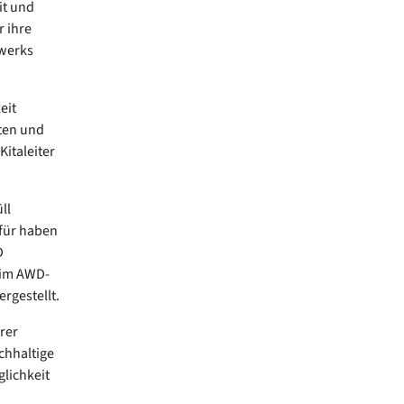
it und
 ihre
awerks
eit
sten und
italeiter
ll
für haben
D
eim AWD-
rgestellt.
rer
chhaltige
glichkeit