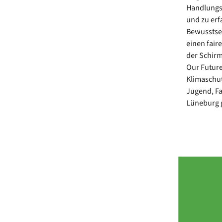
Handlungs
und zu erf
Bewusstsei
einen fair
der Schirm
Our Future
Klimaschut
Jugend, Fa
Lüneburg g