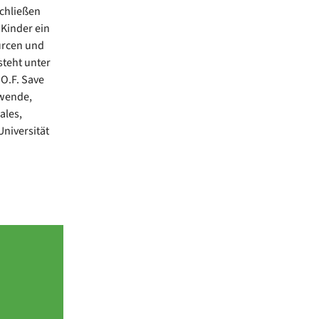
chließen
 Kinder ein
urcen und
steht unter
O.F. Save
ewende,
ales,
Universität