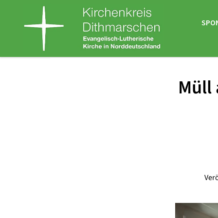
SPO
Müll
Verö