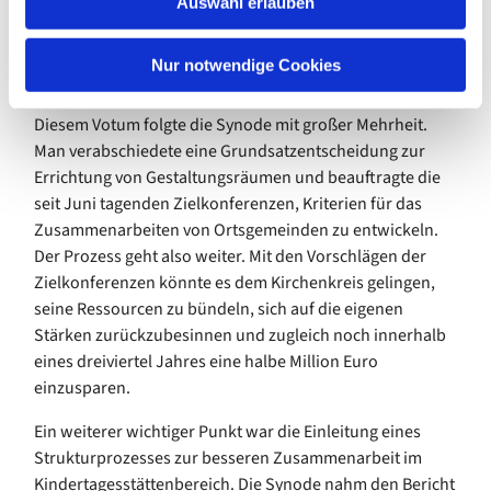
sorgfältige Gestaltung der notwendigen engeren
Auswahl erlauben
a
Zusammenarbeit von Gemeinden werden wir uns in
h
unserem ländlichen Kirchenkreis zukunftsfähig“, machte
l
Nur notwendige Cookies
Propst Crystall deutlich.
Diesem Votum folgte die Synode mit großer Mehrheit.
Man verabschiedete eine Grundsatzentscheidung zur
Errichtung von Gestaltungsräumen und beauftragte die
seit Juni tagenden Zielkonferenzen, Kriterien für das
Zusammenarbeiten von Ortsgemeinden zu entwickeln.
Der Prozess geht also weiter. Mit den Vorschlägen der
Zielkonferenzen könnte es dem Kirchenkreis gelingen,
seine Ressourcen zu bündeln, sich auf die eigenen
Stärken zurückzubesinnen und zugleich noch innerhalb
eines dreiviertel Jahres eine halbe Million Euro
einzusparen.
Ein weiterer wichtiger Punkt war die Einleitung eines
Strukturprozesses zur besseren Zusammenarbeit im
Kindertagesstättenbereich. Die Synode nahm den Bericht