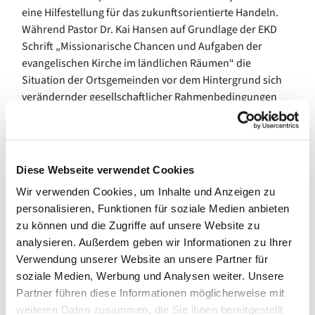
eine Hilfestellung für das zukunftsorientierte Handeln.
Während Pastor Dr. Kai Hansen auf Grundlage der EKD
Schrift „Missionarische Chancen und Aufgaben der
evangelischen Kirche im ländlichen Räumen“ die
Situation der Ortsgemeinden vor dem Hintergrund sich
verändernder gesellschaftlicher Rahmenbedingungen
skizzierte, berichtete Pastorin Ulrike Brand-Saß vom
Nordelbischen Gemeindedienst über ihre Erfahrungen
bei der Beratung und Begleitung von
Gemeindeentwicklungsprozessen. Einen Blick von außen
Diese Webseite verwendet Cookies
bot Geraldo Grützmann als brasilianischer
Wir verwenden Cookies, um Inhalte und Anzeigen zu
Gemeindepastor aus der Sicht der Ökumene. Bei allen
personalisieren, Funktionen für soziale Medien anbieten
Vorträgen wurde deutlich, dass eine Ortsgemeinde die
zu können und die Zugriffe auf unsere Website zu
klare Vision braucht, wofür sie eigentlich da ist und
analysieren. Außerdem geben wir Informationen zu Ihrer
welche vorrangigen Aufgaben in ihrer spezifischen
Verwendung unserer Website an unsere Partner für
Situation geleistet werden können. „Es wird zu
soziale Medien, Werbung und Analysen weiter. Unsere
schmerzhaften Einschnitten und Abschieden kommen“
Partner führen diese Informationen möglicherweise mit
so Moderator Pastor Dietrich Waack, im Kirchenkreis
weiteren Daten zusammen, die Sie ihnen bereitgestellt