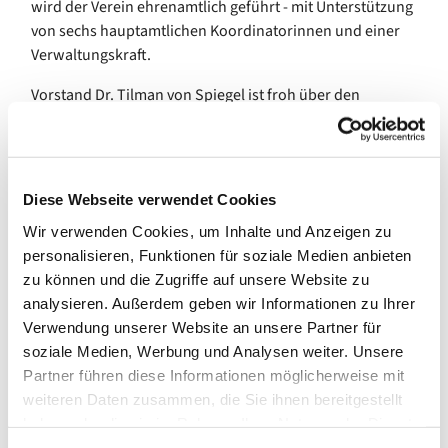
wird der Verein ehrenamtlich geführt - mit Unterstützung
von sechs hauptamtlichen Koordinatorinnen und einer
Verwaltungskraft.
Vorstand Dr. Tilman von Spiegel ist froh über den
Startschuss für das stationäre Hospiz in Meldorf: „Von
Beginn an dreht sich unsere Arbeit um die Frage, wie in
unserer Gesellschaft eigentlich gestorben wird. Dabei
sind wir zunächst oft auf Widerstände oder Ängste
Diese Webseite verwendet Cookies
gestoßen, ehe die Akzeptanz stetig wuchs.“ Nach wie vor
Wir verwenden Cookies, um Inhalte und Anzeigen zu
sei es „das oberste Ziel der ambulanten Hospizbewegung
personalisieren, Funktionen für soziale Medien anbieten
und unseres Vereins, das Sterben zu Hause zu
zu können und die Zugriffe auf unsere Website zu
ermöglichen“, so Dr. von Spiegel. „Aber heute ist die Zeit
analysieren. Außerdem geben wir Informationen zu Ihrer
reif, um das gesamte hospizliche Angebot für die
Verwendung unserer Website an unsere Partner für
Dithmarscher Bevölkerung mit einem stationären
soziale Medien, Werbung und Analysen weiter. Unsere
Angebot abzurunden. Wir wissen aus unserer Arbeit und
Partner führen diese Informationen möglicherweise mit
vielen Nachfragen, dass der Bedarf ohne Zweifel besteht.
weiteren Daten zusammen, die Sie ihnen bereitgestellt
Und die gesammelten Erfahrungen der zurückliegenden
haben oder die sie im Rahmen Ihrer Nutzung der Dienste
Jahre lassen uns hoffen, dass wir in der Lage sein
gesammelt haben.