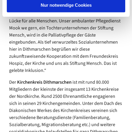
l
Nur notwendige Cookies
Mensch: „Es ist gut und wichtig, ein Hospiz hier an der
Westküste zu bauen. Das fehlt bisher und schließt eine
Lücke für alle Menschen. Unser ambulanter Pflegedienst
Mook we gern, ein Tochterunternehmen der Stiftung
Mensch, wird in die Palliativpflege der Gäste
eingebunden. Als tief verwurzeltes Sozialunternehmen
hier in Dithmarschen begrüßen wir diese
zukunftsweisende Kooperation mit dem Freundeskreis
Hospiz, der Kirche und uns als Stiftung Mensch. Das ist
gelebte Inklusion.“
Der
Kirchenkreis Dithmarschen
ist mit rund 80.000
Mitgliedern der kleinste der insgesamt 13 Kirchenkreise
der Nordkirche. Rund 2500 Ehrenamtliche engagieren
sich in seinen 29 Kirchengemeinden. Unter dem Dach des
Diakonischen Werkes des Kirchenkreises vereinen sich
verschiedene Beratungsdienste (Familienberatung,
Sozialberatung, Migrationsberatung etc.) und weitere
sozialdiakonische Anlaufstellen für ganz Dithmarschen.