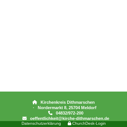
Kirchenkreis Dithmarschen

· Nordermarkt 8, 25704 Meldorf
04832/972-200

oeffentlichkeit@kirche-dithmarschen.de

Datenschutzerklärung
ChurchDesk-Login