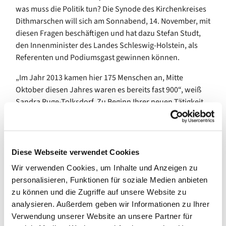
was muss die Politik tun? Die Synode des Kirchenkreises
Dithmarschen will sich am Sonnabend, 14. November, mit
diesen Fragen beschäftigen und hat dazu Stefan Studt,
den Innenminister des Landes Schleswig-Holstein, als
Referenten und Podiumsgast gewinnen können.
„Im Jahr 2013 kamen hier 175 Menschen an, Mitte
Oktober diesen Jahres waren es bereits fast 900“, weiß
Sandra Ruge-Tolksdorf. Zu Beginn Ihrer neuen Tätigkeit
als Flüchtlingspastorin begleitete sie die Mitarbeitenden
des Diakonischen Werkes, das die Alleinreisenden
betreut. Sie kennt die Erstaufnahmesituation und weiß,
welche Fragen vor Ort brennen. Sandra Ruge-Tolksdorf
Diese Webseite verwendet Cookies
wird auf der Synode von ihren Erfahrungen erzählen und
Wir verwenden Cookies, um Inhalte und Anzeigen zu
Teilnehmerin der Podiumsdiskussion mit dem
personalisieren, Funktionen für soziale Medien anbieten
Innenminister sein. Ein weiterer Gast auf dem Podium ist
zu können und die Zugriffe auf unsere Website zu
Heribert Heinecke, Bürgermeister von Albersdorf. Dass
analysieren. Außerdem geben wir Informationen zu Ihrer
die Lage prekär ist, weiß kaum jemand besser als er. Im
Verwendung unserer Website an unsere Partner für
Ditmarsenpark befindet sich jetzt eine sogenannte