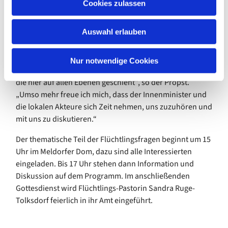
Cookies zulassen
Dithmarscher haben eine Sprachpartnerschaft
s
übernommen, das heißt, dass sie sich etwa ein Mal pro
w
Auswahl erlauben
Woche mit einem Asylsuchenden treffen, mit ihm Deutsch
a
für den Alltagsgebrauch einüben und ihn oder sie
h
unterstützen bei Anträgen, Arztbesuchen oder
l
Nur notwendige Cookies
Behördengängen. „Das ist schon eine großartige Arbeit,
die hier auf allen Ebenen geschieht“, so der Propst.
„Umso mehr freue ich mich, dass der Innenminister und
die lokalen Akteure sich Zeit nehmen, uns zuzuhören und
mit uns zu diskutieren.“
Der thematische Teil der Flüchtlingsfragen beginnt um 15
Uhr im Meldorfer Dom, dazu sind alle Interessierten
eingeladen. Bis 17 Uhr stehen dann Information und
Diskussion auf dem Programm. Im anschließenden
Gottesdienst wird Flüchtlings-Pastorin Sandra Ruge-
Tolksdorf feierlich in ihr Amt eingeführt.