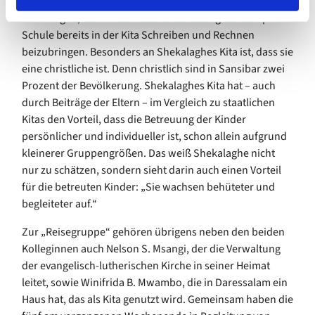
und um 12.30 Uhr „Feierabend“. Ziel ist es, so Joyce
Shekalaghe, den Kindern als Vorbereitung auf die spätere
Schule bereits in der Kita Schreiben und Rechnen
beizubringen. Besonders an Shekalaghes Kita ist, dass sie
eine christliche ist. Denn christlich sind in Sansibar zwei
Prozent der Bevölkerung. Shekalaghes Kita hat – auch
durch Beiträge der Eltern – im Vergleich zu staatlichen
Kitas den Vorteil, dass die Betreuung der Kinder
persönlicher und individueller ist, schon allein aufgrund
kleinerer Gruppengrößen. Das weiß Shekalaghe nicht
nur zu schätzen, sondern sieht darin auch einen Vorteil
für die betreuten Kinder: „Sie wachsen behüteter und
begleiteter auf.“
Zur „Reisegruppe“ gehören übrigens neben den beiden
Kolleginnen auch Nelson S. Msangi, der die Verwaltung
der evangelisch-lutherischen Kirche in seiner Heimat
leitet, sowie Winifrida B. Mwambo, die in Daressalam ein
Haus hat, das als Kita genutzt wird. Gemeinsam haben die