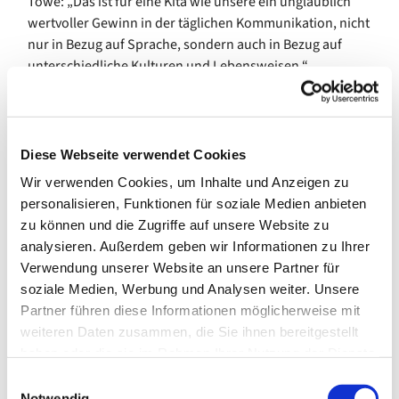
Töwe: „Das ist für eine Kita wie unsere ein unglaublich
wertvoller Gewinn in der täglichen Kommunikation, nicht
nur in Bezug auf Sprache, sondern auch in Bezug auf
unterschiedliche Kulturen und Lebensweisen.“
Joyce Shekalaghe, ihren sansibarischen Gast, haben die
Kinder im Familienzentrum Johannes schnell ins Herz
geschlossen, haben sie freundlich und neugierig
Diese Webseite verwendet Cookies
aufgenommen, versuchen ihr deutsche Worte
Wir verwenden Cookies, um Inhalte und Anzeigen zu
beizubringen und haben ein Bild für sie gemalt, das mit
personalisieren, Funktionen für soziale Medien anbieten
„Karibu sana“ überschrieben ist – herzlich willkommen!
zu können und die Zugriffe auf unsere Website zu
Die 33-Jährige ist dankbar für diese Erlebnisse, hat mit
analysieren. Außerdem geben wir Informationen zu Ihrer
den Kindern im Alltag gearbeitet und ihnen das
Verwendung unserer Website an unsere Partner für
sansibarische Lied „Butterfly“ beigebracht. „Das ist zum
soziale Medien, Werbung und Analysen weiter. Unsere
Beispiel auch etwas, das hierbleiben wird, wenn Joyce
Partner führen diese Informationen möglicherweise mit
wieder abgereist ist – das bleibt in den Herzen der
weiteren Daten zusammen, die Sie ihnen bereitgestellt
Kinder“, wissen Bettina Kollek und Maike Töwe jetzt
haben oder die sie im Rahmen Ihrer Nutzung der Dienste
schon. Denn eines ist für die beiden Erzieherinnen klar:
gesammelt haben.
„Über Inklusion und das gemeinsame Miteinander zu
E
Notwendig