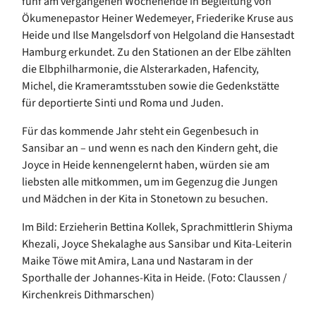
fünf am vergangenen Wochenende in Begleitung von
Ökumenepastor Heiner Wedemeyer, Friederike Kruse aus
Heide und Ilse Mangelsdorf von Helgoland die Hansestadt
Hamburg erkundet. Zu den Stationen an der Elbe zählten
die Elbphilharmonie, die Alsterarkaden, Hafencity,
Michel, die Krameramtsstuben sowie die Gedenkstätte
für deportierte Sinti und Roma und Juden.
Für das kommende Jahr steht ein Gegenbesuch in
Sansibar an – und wenn es nach den Kindern geht, die
Joyce in Heide kennengelernt haben, würden sie am
liebsten alle mitkommen, um im Gegenzug die Jungen
und Mädchen in der Kita in Stonetown zu besuchen.
Im Bild: Erzieherin Bettina Kollek, Sprachmittlerin Shiyma
Khezali, Joyce Shekalaghe aus Sansibar und Kita-Leiterin
Maike Töwe mit Amira, Lana und Nastaram in der
Sporthalle der Johannes-Kita in Heide. (Foto: Claussen /
Kirchenkreis Dithmarschen)