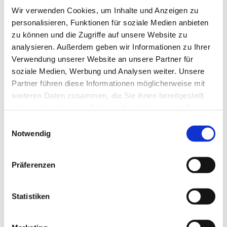
Wir verwenden Cookies, um Inhalte und Anzeigen zu
personalisieren, Funktionen für soziale Medien anbieten
zu können und die Zugriffe auf unsere Website zu
analysieren. Außerdem geben wir Informationen zu Ihrer
Verwendung unserer Website an unsere Partner für
soziale Medien, Werbung und Analysen weiter. Unsere
Partner führen diese Informationen möglicherweise mit
weiteren Daten zusammen, die Sie ihnen bereitgestellt
Heute nun wurde die Wette eingelöst: Nach einer Andacht
haben oder die sie im Rahmen Ihrer Nutzung der Dienste
der Inselpastorin Pamela Hansen verkaufte der Bischof
gesammelt haben.
E
im Rekordtempo in der Hauptstraße „Lung Wai“ 250
Notwendig
i
Fischbrötchen an Einheimische und Urlauber. Der Erlös
n
aus dem Verkauf der Fischbrötchen geht an den Verein
w
„Helgoländer Kinder sind unsere Zukunft“, der derzeit
Präferenzen
i
unter anderem für einen Zirkuswagen sammelt.
l
l
Statistiken
Eine Aktion, die für Begeisterung sorgte: Der Gastronom
i
Angelo Bras kündigte spontan an, die Gesamteinnahmen
g
auf 1000 Euro aufzustocken. Und Bürgermeister Singer