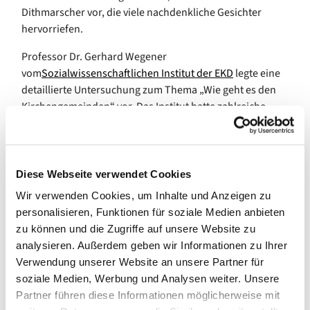
Dithmarscher vor, die viele nachdenkliche Gesichter
hervorriefen.
Professor Dr. Gerhard Wegener
vom
Sozialwissenschaftlichen Institut der EKD
legte eine
detaillierte Untersuchung zum Thema „Wie geht es den
Kirchengemeinden“ vor. Das Institut hatte zahlreiche
Kirchengemeinderäte und PastorInnen nach ihren
Prioritäten und ihren Positionen befragt. Deutlich wurde
dabei, dass der Gemeinschaftsaspekt an vielen Orten
wichtiger ist als der religiöse und dass nur wenige
Diese Webseite verwendet Cookies
Gemeinde ein Interesse daran haben, sich auf dem Markt
Wir verwenden Cookies, um Inhalte und Anzeigen zu
sozialer, kultureller oder religiöser Anbieter hervorzutun.
personalisieren, Funktionen für soziale Medien anbieten
„Zufriedenheit ist kein angemessenes Kriterium“, sagte
zu können und die Zugriffe auf unsere Website zu
Wegener. Es brauche eine „kreative Unzufriedenheit“, die
analysieren. Außerdem geben wir Informationen zu Ihrer
vermehrt auch nach der Außenwirkung frage. Wege in die
Verwendung unserer Website an unsere Partner für
Zukunft seien das Vertrauen in die eigene Kraft und eine
soziale Medien, Werbung und Analysen weiter. Unsere
gute Organisation mit modernen Leitungsmethoden.
Partner führen diese Informationen möglicherweise mit
Ulrike Brand-Seiss vom Gemeindedienst der Nordkirche