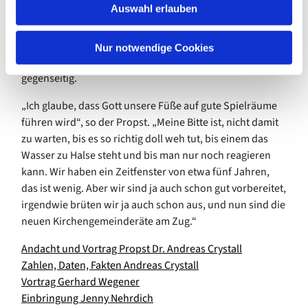
Auswahl erlauben
ein, sich doch für die neu zu wählende
a
Kirchenkreissynode aufstellen zu lassen. In erweiterten
h
Kirchspiels-Gruppen diskutierten die Teilnehmer das
l
Nur notwendige Cookies
Gehörte. entwickelten Ideen und motivierten sich
gegenseitig.
„Ich glaube, dass Gott unsere Füße auf gute Spielräume
führen wird“, so der Propst. „Meine Bitte ist, nicht damit
zu warten, bis es so richtig doll weh tut, bis einem das
Wasser zu Halse steht und bis man nur noch reagieren
kann. Wir haben ein Zeitfenster von etwa fünf Jahren,
das ist wenig. Aber wir sind ja auch schon gut vorbereitet,
irgendwie brüten wir ja auch schon aus, und nun sind die
neuen Kirchengemeinderäte am Zug.“
Andacht und Vortrag Propst Dr. Andreas Crystall
Zahlen, Daten, Fakten Andreas Crystall
Vortrag Gerhard Wegener
Einbringung Jenny Nehrdich